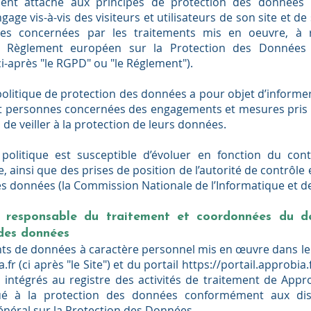
ment attaché aux principes de protection des données 
gage vis-à-vis des visiteurs et utilisateurs de son site et de 
es concernées par les traitements mis en oeuvre, à r
u Règlement européen sur la Protection des Données 
i-après "le RGPD" ou "le Réglement").
olitique de protection des données a pour objet d’informer 
 et personnes concernées des engagements et mesures pris p
 de veiller à la protection de leurs données.
politique est susceptible d’évoluer en fonction du cont
, ainsi que des prises de position de l’autorité de contrôle
s données (la Commission Nationale de l’Informatique et de
u responsable du traitement et coordonnées du d
des données
nts de données à caractère personnel mis en œuvre dans le 
.fr
(ci après "le Site") et du portail
https://portail.approbia.
t intégrés au registre des activités de traitement de App
ué à la protection des données conformément aux dis
néral sur la Protection des Données.