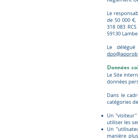
Le responsabl
de 50 000 €,
318 083 RCS L
59130 Lamber
Le délégué
dpo@approbi
Données coll
Le Site inte
données pers
Dans le cadr
catégories d
Un "visiteur
utiliser les s
Un "utilisat
manière plus