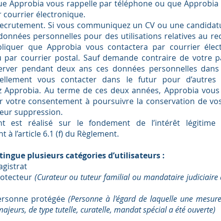
ue Approbia vous rappelle par téléphone ou que Approb
 courrier électronique.
 recrutement. Si vous communiquez un CV ou une candidat
 données personnelles pour des utilisations relatives au r
liquer que Approbia vous contactera par courrier élec
 par courrier postal. Sauf demande contraire de votre p
erver pendant deux ans ces données personnelles dans 
ellement vous contacter dans le futur pour d’autres 
z Approbia. Au terme de ces deux années, Approbia vous
ter votre consentement à poursuivre la conservation de v
leur suppression.
nt est réalisé sur le fondement de l’intérêt légitime
à l’article 6.1 (f) du Règlement.
tingue plusieurs catégories d’utilisateurs :
agistrat
rotecteur
(Curateur ou tuteur familial ou mandataire judiciaire 
personne protégée
(Personne à l'égard de laquelle une mesure
ajeurs, de type tutelle, curatelle, mandat spécial a été ouverte)