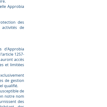
ire.
elle Approbia
rotection des
activités de
rs d'Approbia
'article 1257-
t auront accès
s et limitées
exclusivement
es de gestion
 qualifié.
susceptible de
 en notre nom
urnissent des
 échéant, des