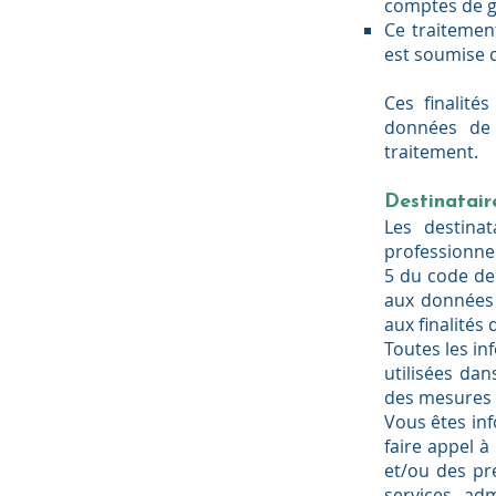
comptes de ge
Ce traitemen
est soumise c
Ces finalité
données de 
traitement.
Destinatair
​Les destina
professionnel
5 du code de 
aux données 
aux finalités 
Toutes les i
utilisées da
des mesures d
Vous êtes inf
faire appel 
et/ou des pr
services adm