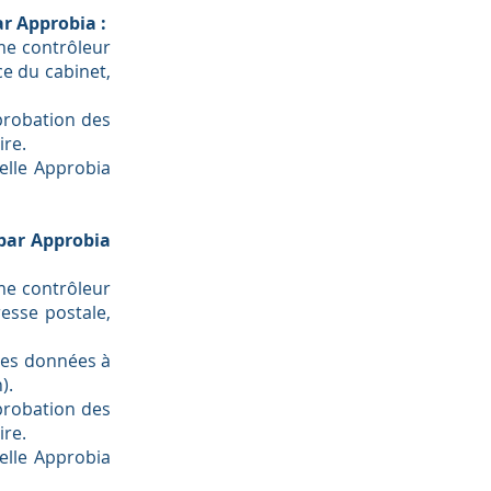
ar Approbia :
me contrôleur
ce du cabinet,
probation des
ire.
elle Approbia
 par Approbia
me contrôleur
esse postale,
tes données à
n).
probation des
ire.
elle Approbia