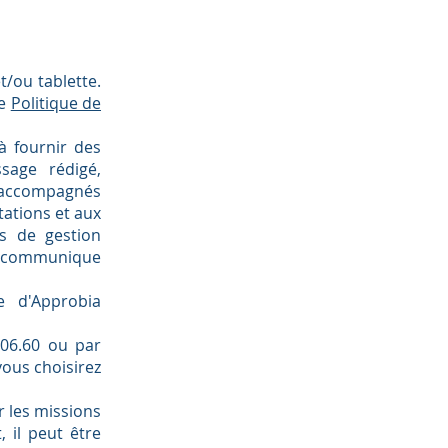
t/ou tablette.
re
Politique de
à fournir des
sage rédigé,
 accompagnés
tations et aux
s de gestion
ia communique
e d'Approbia
.06.60 ou par
ous choisirez
r les missions
 il peut être