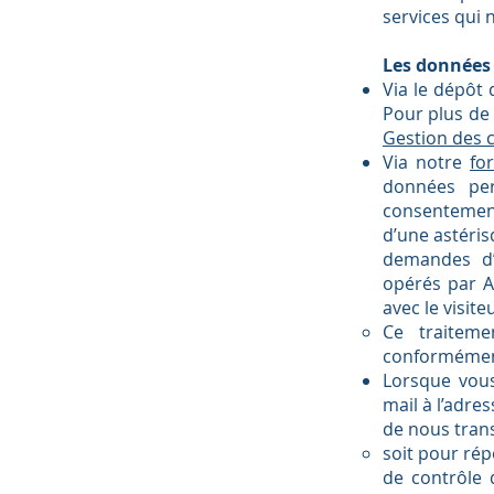
services qui 
Les données 
Via le dépôt 
Pour plus de 
Gestion des 
Via notre
fo
données per
consentemen
d’une astéris
demandes d’
opérés par A
avec le visit
Ce traiteme
conformément 
Lorsque vous
mail à l’adre
de nous tran
soit pour rép
de contrôle 