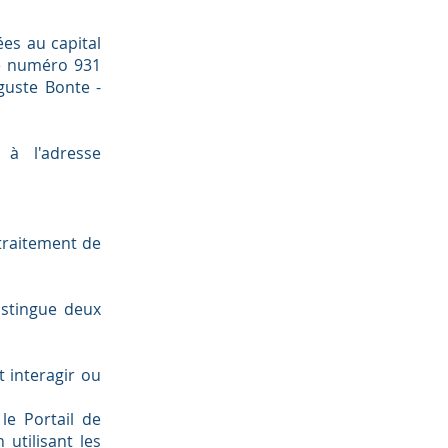
ées au capital
le numéro 931
uguste Bonte -
à l'adresse
traitement de
istingue deux
 interagir ou
le Portail de
utilisant les