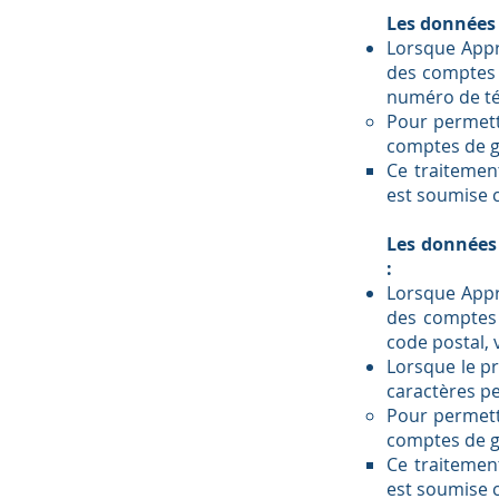
Les données 
Lorsque Appr
des comptes d
numéro de t
Pour permett
comptes de ge
Ce traitemen
est soumise c
Les données 
:
Lorsque Appr
des comptes 
code postal, v
Lorsque le p
caractères p
Pour permett
comptes de ge
Ce traitemen
est soumise c