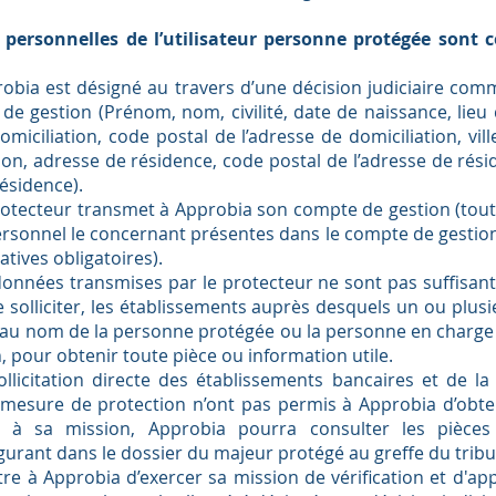
personnelles de l’utilisateur personne protégée sont c
obia est désigné au travers d’une décision judiciaire com
e gestion (Prénom, nom, civilité, date de naissance, lieu
miciliation, code postal de l’adresse de domiciliation, vill
ion, adresse de résidence, code postal de l’adresse de résid
résidence).
rotecteur transmet à Approbia son compte de gestion (tou
rsonnel le concernant présentes dans le compte de gestion
catives obligatoires).
onnées transmises par le protecteur ne sont pas suffisante
 solliciter, les établissements auprès desquels un ou plu
 au nom de la personne protégée ou la personne en charge
, pour obtenir toute pièce ou information utile.
ollicitation directe des établissements bancaires et de l
 mesure de protection n’ont pas permis à Approbia d’obten
es à sa mission, Approbia pourra consulter les pièces 
gurant dans le dossier du majeur protégé au greffe du tribu
re à Approbia d’exercer sa mission de vérification et d'ap