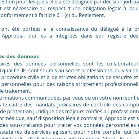
stion pour lesquels elle a été désignée par décision judicia
t est nécessaire au respect d’une obligation légale à laqu
onformément à l’article 6.1 (c) du Règlement.
s ont été portées à la connaissance du délégué à la p
Approbia, qui les a intégrées dans son registre des 
es des données
taires des données personnelles sont les collaborateu
 qualifié. Ils sont soumis au secret professionnel au visa de l
procédure civile et à de strictes obligations de sécurité e
personnelles pour des raisons strictement professionnelle
de traitement.
nformations communiquées par vous ou en votre nom sont 
ns le cadre des mandats judiciaires de contrôle des compt
e protection juridique des majeurs confiés au professionnel
ormés que, sauf disposition légale contraire, Approbia est 
à des sous-traitants pour traiter vos données personnelles
estataires de services agissant pour notre compte, qui fo
inistratifs, d’infrastructure informatique (dont, le cas