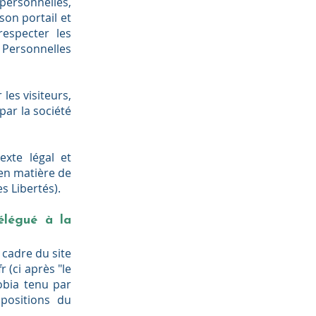
personnelles,
son portail et
especter les
Personnelles
les visiteurs,
ar la société
exte légal et
 en matière de
s Libertés).
élégué à la
cadre du site
fr
(ci après "le
robia tenu par
positions du