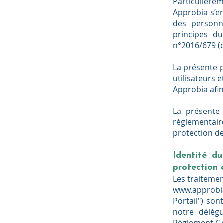
Particulière
Approbia s’en
des personn
principes d
n°2016/679 (c
La présente p
utilisateurs
Approbia afin
La présente 
règlementaire
protection de
Identité d
protection 
Les traiteme
www.approbia
Portail") son
notre délég
Règlement Gé