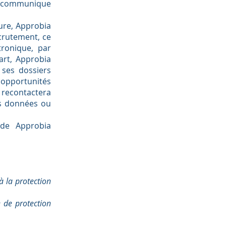
ia communique
ure, Approbia
ecrutement, ce
tronique, par
art, Approbia
ses dossiers
opportunités
 recontactera
os données ou
 de Approbia
à la protection
 de protection