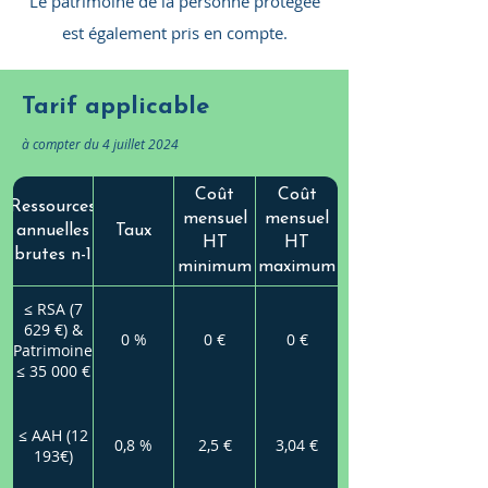
Le patrimoine de la personne protégée
est également pris en compte.​​
Tarif applicable
à compter du 4 juillet 2024
Coût
Coût
Ressources
mensuel
mensuel
annuelles
Taux
HT
HT
brutes n-1
minimum
maximum
≤ RSA (7
629 €) &
0 %
0 €
0 €
Patrimoine
≤ 35 000 €
≤ AAH (12
0,8 %
2,5 €
3,04 €
193€)